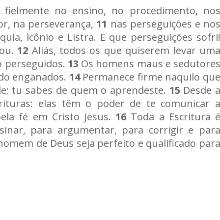
fielmente no ensino, no procedimento, no
mor, na perseverança,
11
nas perseguições e no
a, lcônio e Listra. E que perseguições sofri
rou.
12
Aliás, todos os que quiserem levar um
̃o perseguidos.
13
Os homens maus e sedutore
endo enganados.
14
Permanece firme naquilo qu
de; tu sabes de quem o aprendeste.
15
Desde 
crituras: elas têm o poder de te comunicar 
pela fé em Cristo Jesus.
16
Toda a Escritura e
nsinar, para argumentar, para corrigir e par
homem de Deus seja perfeito e qualificado par