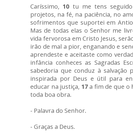
Caríssimo,
10
tu me tens seguido 
projetos, na fé, na paciência, no a
sofrimentos que suportei em Antioqui
Mas de todas elas o Senhor me liv
vida fervorosa em Cristo Jesus, sera
irão de mal a pior, enganando e s
aprendeste e aceitaste como verda
infância conheces as Sagradas Es
sabedoria que conduz à salvação 
inspirada por Deus e útil para e
educar na justiça,
17
a fim de que o 
toda boa obra.
- Palavra do Senhor.
- Graças a Deus.