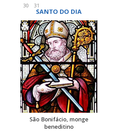
s
SANTO DO DIA
s
!
a
s
e
a
a
́
a
a
São Bonifácio, monge
beneditino