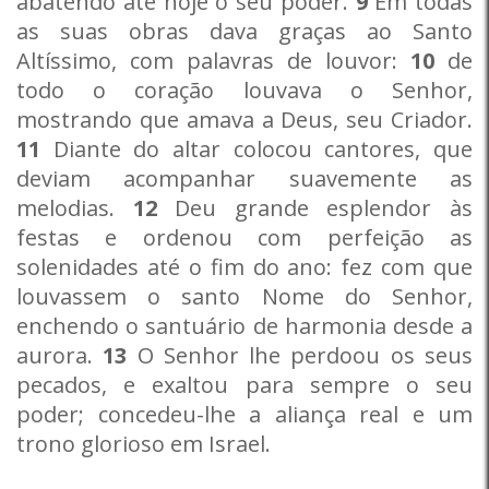
abatendo até hoje o seu poder.
9
Em todas
as suas obras dava graças ao Santo
Altíssimo, com palavras de louvor:
10
de
todo o coração louvava o Senhor,
mostrando que amava a Deus, seu Criador.
11
Diante do altar colocou cantores, que
deviam acompanhar suavemente as
melodias.
12
Deu grande esplendor às
festas e ordenou com perfeição as
solenidades até o fim do ano: fez com que
louvassem o santo Nome do Senhor,
enchendo o santuário de harmonia desde a
aurora.
13
O Senhor lhe perdoou os seus
pecados, e exaltou para sempre o seu
poder; concedeu-lhe a aliança real e um
trono glorioso em Israel.