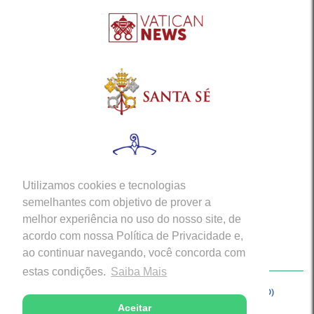
Utilizamos cookies e tecnologias
semelhantes com objetivo de prover a
melhor experiência no uso do nosso site, de
acordo com nossa Política de Privacidade e,
ao continuar navegando, você concorda com
estas condições.
Saiba Mais
Copyright © 2026 - Arquidiocese de Porto Velho (RO)
Aceitar
Desenvolvido com excelência por