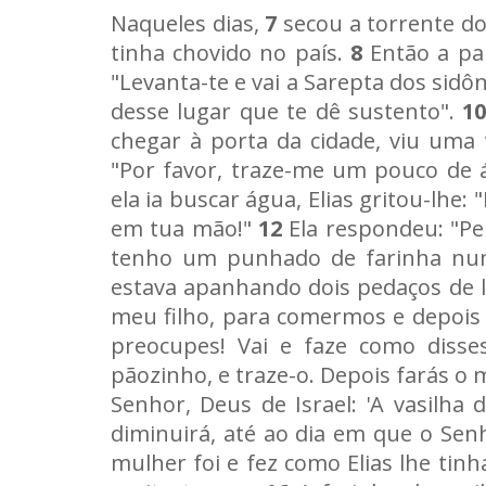
Naqueles dias,
7
secou a torrente do
tinha chovido no país.
8
Então a pal
"Levanta-te e vai a Sarepta dos sidô
desse lugar que te dê sustento".
1
chegar à porta da cidade, viu uma
"Por favor, traze-me um pouco de 
ela ia buscar água, Elias gritou-lh
em tua mão!"
12
Ela respondeu: "Pe
tenho um punhado de farinha numa
estava apanhando dois pedaços de l
meu filho, para comermos e depois
preocupes! Vai e faze como disse
pãozinho, e traze-o. Depois farás o 
Senhor, Deus de Israel: 'A vasilha 
diminuirá, até ao dia em que o Senh
mulher foi e fez como Elias lhe tinh