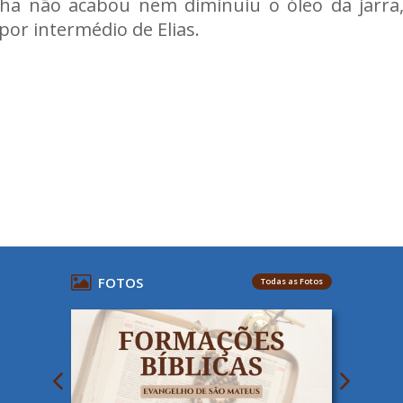
lha não acabou nem diminuiu o óleo da jarra
por intermédio de Elias.
FOTOS
Todas as Fotos