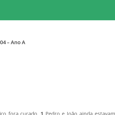
/04 – Ano A
tico fora curado,
1
Pedro e João ainda estava