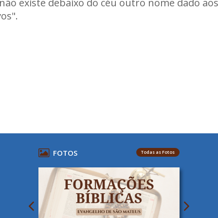
não existe debaixo do céu outro nome dado ao
os".
FOTOS
Todas as Fotos