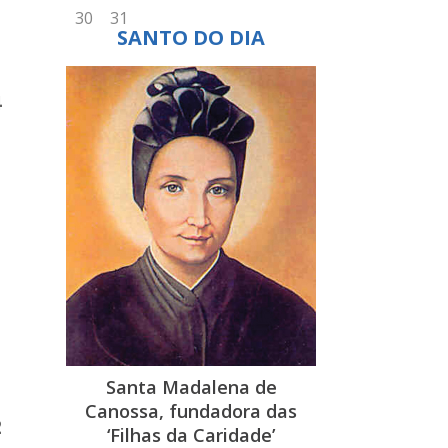
e
SANTO DO DIA
e
o
4
o
m
e
s
s
,
e
o
o
s
Santa Madalena de
a
Canossa, fundadora das
2
‘Filhas da Caridade’