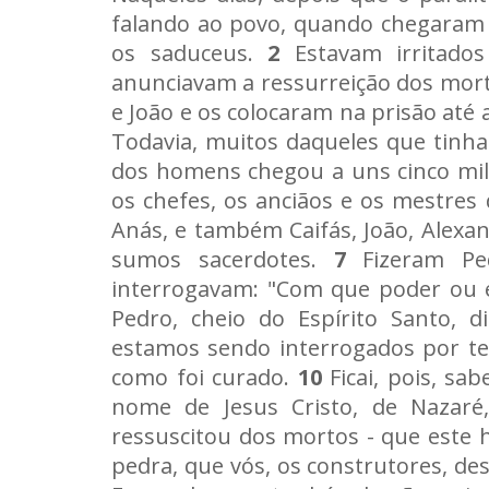
falando ao povo, quando chegaram 
os saduceus.
2
Estavam irritado
anunciavam a ressurreição dos mort
e João e os colocaram na prisão até 
Todavia, muitos daqueles que tinh
dos homens chegou a uns cinco mi
os chefes, os anciãos e os mestres 
Anás, e também Caifás, João, Alexan
sumos sacerdotes.
7
Fizeram Ped
interrogavam: "Com que poder ou 
Pedro, cheio do Espírito Santo, d
estamos sendo interrogados por t
como foi curado.
10
Ficai, pois, sa
nome de Jesus Cristo, de Nazaré,
ressuscitou dos mortos - que este 
pedra, que vós, os construtores, de