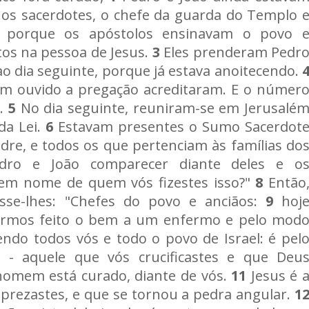
os sacerdotes, o chefe da guarda do Templo 
s porque os apóstolos ensinavam o povo 
os na pessoa de Jesus.
3
Eles prenderam Pedr
ao dia seguinte, porque já estava anoitecendo.
am ouvido a pregação acreditaram. E o númer
l.
5
No dia seguinte, reuniram-se em Jerusalé
da Lei.
6
Estavam presentes o Sumo Sacerdot
dre, e todos os que pertenciam às famílias do
ro e João comparecer diante deles e o
em nome de quem vós fizestes isso?"
8
Então
isse-lhes: "Chefes do povo e anciãos:
9
hoj
ermos feito o bem a um enfermo e pelo mod
bendo todos vós e todo o povo de Israel: é pel
 - aquele que vós crucificastes e que Deu
homem está curado, diante de vós.
11
Jesus é 
sprezastes, e que se tornou a pedra angular.
1