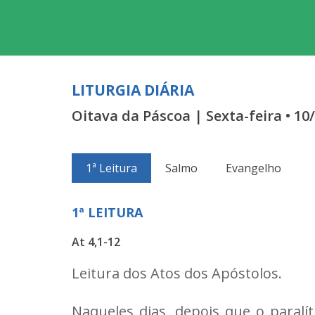
LITURGIA DIÁRIA
Oitava da Páscoa | Sexta-feira • 10
1ª Leitura
Salmo
Evangelho
1ª LEITURA
At 4,1-12
Leitura dos Atos dos Apóstolos.
Naqueles dias, depois que o paralí