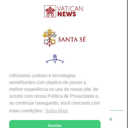
Utilizamos cookies e tecnologias
semelhantes com objetivo de prover a
melhor experiência no uso do nosso site, de
acordo com nossa Política de Privacidade e,
ao continuar navegando, você concorda com
estas condições.
Saiba Mais
Copyright © 2026 - Arquidiocese de Porto Velho (RO)
Aceitar
Desenvolvido com excelência por