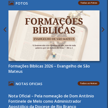
FOTOS
Todas as Fotos
Formações Bíblicas 2026 – Evangelho de São
Mateus
NOTAS OFICIAS
Todas as Notas
Nota Oficial – Pela nomeação de Dom Antônio
Fontinele de Melo como Administrador
Apostólico da Diocese de Rio Branco