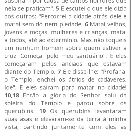
suspiram por causa de tantos horrores que
nela se praticam".
5
E escutei o que ele dizia
aos outros: "Percorrei a cidade atrás dele e
matai sem dó nem piedade.
6
Matai velhos,
jovens e moças, mulheres e crianças, matai
a todos, até ao extermínio. Mas não toqueis
em nenhum homem sobre quem estiver a
cruz. Começai pelo meu santuário". E eles
começaram pelos anciãos que estavam
diante do Templo.
7
Ele disse-lhe: "Profanai
o Templo, enchei os átrios de cadáveres.
Ide". E eles saíram para matar na cidade!
10,18
Então a glória do Senhor saiu da
soleira do Templo e parou sobre os
querubins.
19
Os querubins levantaram
suas asas e elevaram-se da terra à minha
vista, partindo juntamente com eles as