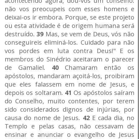
acontecendo agora, dou-vos um conselho:
não vos preocupeis com esses homens e
deixai-os ir embora. Porque, se este projeto
ou esta atividade é de origem humana será
destruído.
39
Mas, se vem de Deus, vós não
conseguireis eliminá-los. Cuidado para não
vos pordes em luta contra Deus!" E os
membros do Sinédrio aceitaram o parecer
de Gamaliel.
40
Chamaram então os
apóstolos, mandaram açoitá-los, proibiram
que eles falassem em nome de Jesus, e
depois os soltaram.
41
Os apóstolos saíram
do Conselho, muito contentes, por terem
sido considerados dignos de injúrias, por
causa do nome de Jesus.
42
E cada dia, no
Templo e pelas casas, não cessavam de
ensinar e anunciar o evangelho de Jesus