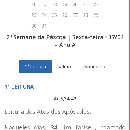
2ª Semana da Páscoa | Sexta-feira • 17/04
– Ano A
1ª Leitura
Salmo
Evangelho
1ª LEITURA
At 5,34-42
Leitura dos Atos dos Apóstolos.
Naqueles dias,
34
Um fariseu, chamado