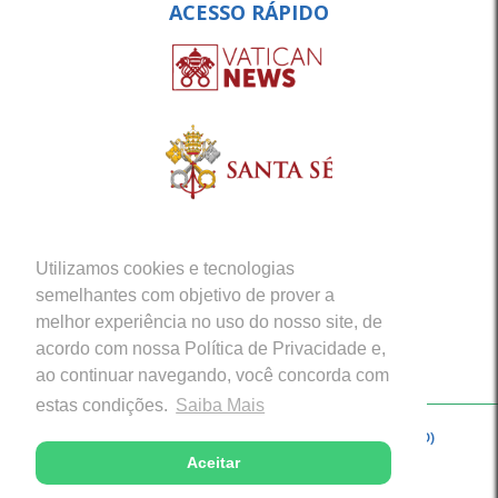
ACESSO RÁPIDO
Utilizamos cookies e tecnologias
semelhantes com objetivo de prover a
melhor experiência no uso do nosso site, de
acordo com nossa Política de Privacidade e,
ao continuar navegando, você concorda com
estas condições.
Saiba Mais
Copyright © 2026 - Arquidiocese de Porto Velho (RO)
Aceitar
Desenvolvido com excelência por