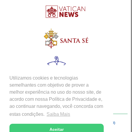
Utilizamos cookies e tecnologias
semelhantes com objetivo de prover a
melhor experiência no uso do nosso site, de
acordo com nossa Política de Privacidade e,
ao continuar navegando, você concorda com
estas condições.
Saiba Mais
Copyright © 2026 - Arquidiocese de Porto Velho (RO)
Aceitar
Desenvolvido com excelência por