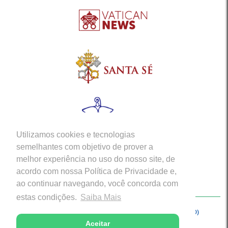
Utilizamos cookies e tecnologias
semelhantes com objetivo de prover a
melhor experiência no uso do nosso site, de
acordo com nossa Política de Privacidade e,
ao continuar navegando, você concorda com
estas condições.
Saiba Mais
Copyright © 2026 - Arquidiocese de Porto Velho (RO)
Aceitar
Desenvolvido com excelência por