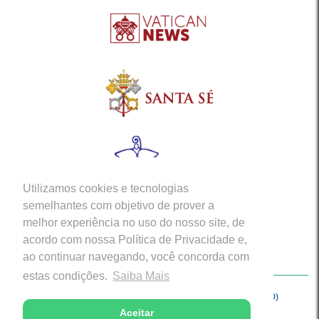
Utilizamos cookies e tecnologias
semelhantes com objetivo de prover a
melhor experiência no uso do nosso site, de
acordo com nossa Política de Privacidade e,
ao continuar navegando, você concorda com
estas condições.
Saiba Mais
Copyright © 2026 - Arquidiocese de Porto Velho (RO)
Aceitar
Desenvolvido com excelência por