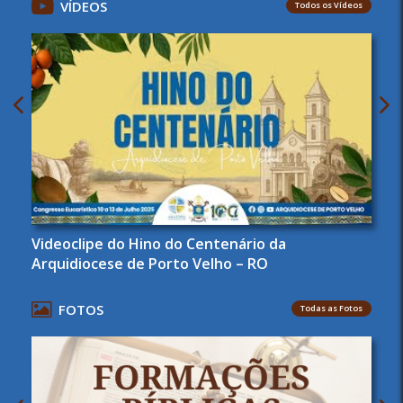
VÍDEOS
Todos os Vídeos
Videoclipe do Hino do Centenário da
Arquidiocese de Porto Velho – RO
FOTOS
Todas as Fotos