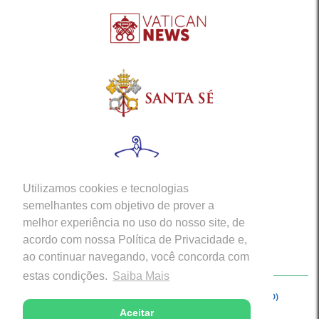
Utilizamos cookies e tecnologias
semelhantes com objetivo de prover a
melhor experiência no uso do nosso site, de
acordo com nossa Política de Privacidade e,
ao continuar navegando, você concorda com
estas condições.
Saiba Mais
Copyright © 2026 - Arquidiocese de Porto Velho (RO)
Aceitar
Desenvolvido com excelência por