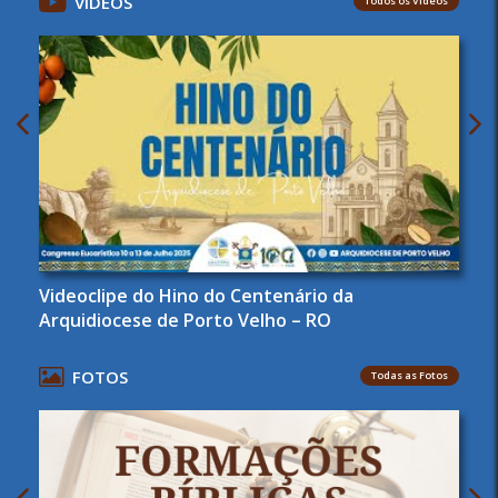
VÍDEOS
Todos os Vídeos
Videoclipe do Hino do Centenário da
Arquidiocese de Porto Velho – RO
FOTOS
Todas as Fotos