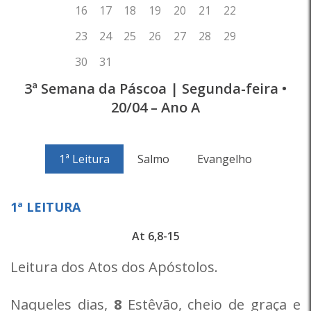
3ª Semana da Páscoa | Segunda-feira •
20/04 – Ano A
1ª Leitura
Salmo
Evangelho
1ª LEITURA
At 6,8-15
Leitura dos Atos dos Apóstolos.
Naqueles dias,
8
Estêvão, cheio de graça e