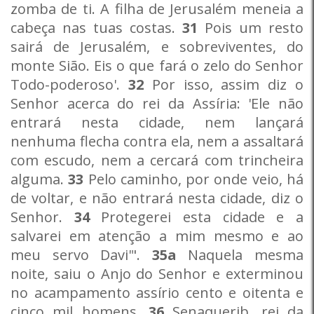
zomba de ti. A filha de Jerusalém meneia a
cabeça nas tuas costas.
31
Pois um resto
sairá de Jerusalém, e sobreviventes, do
monte Sião. Eis o que fará o zelo do Senhor
Todo-poderoso'.
32
Por isso, assim diz o
Senhor acerca do rei da Assíria: 'Ele não
entrará nesta cidade, nem lançará
nenhuma flecha contra ela, nem a assaltará
com escudo, nem a cercará com trincheira
alguma.
33
Pelo caminho, por onde veio, há
de voltar, e não entrará nesta cidade, diz o
Senhor.
34
Protegerei esta cidade e a
salvarei em atenção a mim mesmo e ao
meu servo Davi'".
35a
Naquela mesma
noite, saiu o Anjo do Senhor e exterminou
no acampamento assírio cento e oitenta e
cinco mil homens.
36
Senaquerib, rei da