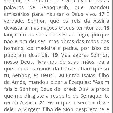
Senhor, os teus olhos e vê. Ouve todas as
palavras de Senaquerib, que mandou
emissários para insultar o Deus vivo.
17
É
verdade, Senhor, que os reis da Assíria
devastaram as nações e seus territórios;
18
lançaram os seus deuses ao fogo, porque
não eram deuses, mas obras das mãos dos
homens, de madeira e pedra, por isso os
puderam destruir.
19
Mas agora, Senhor,
nosso Deus, livra-nos de suas mãos, para
que todos os reinos da terra saibam que só
tu, Senhor, és Deus".
20
Então Isaías, filho
de Amós, mandou dizer a Ezequias: "Assim
fala o Senhor, Deus de Israel: Ouvi a prece
que me dirigiste a respeito de Senaquerib,
rei da Assíria.
21
Eis o que o Senhor disse
dele: 'A virgem filha de Sion despreza-te e