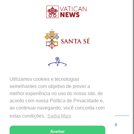
Utilizamos cookies e tecnologias
semelhantes com objetivo de prover a
melhor experiência no uso do nosso site, de
acordo com nossa Política de Privacidade e,
ao continuar navegando, você concorda com
estas condições.
Saiba Mais
Copyright © 2026 - Arquidiocese de Porto Velho (RO)
Aceitar
Desenvolvido com excelência por