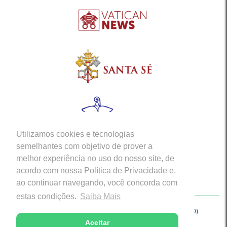
Utilizamos cookies e tecnologias
semelhantes com objetivo de prover a
melhor experiência no uso do nosso site, de
acordo com nossa Política de Privacidade e,
ao continuar navegando, você concorda com
estas condições.
Saiba Mais
Copyright © 2026 - Arquidiocese de Porto Velho (RO)
Aceitar
Desenvolvido com excelência por