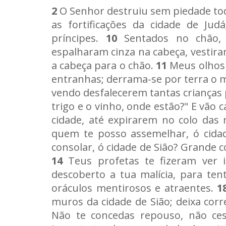
2
O Senhor destruiu sem piedade tod
as fortificações da cidade de Jud
príncipes.
10
Sentados no chão, e
espalharam cinza na cabeça, vestira
a cabeça para o chão.
11
Meus olhos 
entranhas; derrama-se por terra o m
vendo desfalecerem tantas crianças 
trigo e o vinho, onde estão?" E vão
cidade, até expirarem no colo das
quem te posso assemelhar, ó cidad
consolar, ó cidade de Sião? Grande 
14
Teus profetas te fizeram ver 
descoberto a tua malícia, para ten
oráculos mentirosos e atraentes.
1
muros da cidade de Sião; deixa corr
Não te concedas repouso, não ce