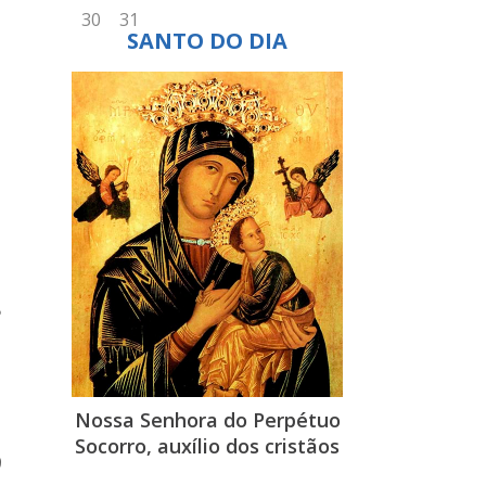
o
SANTO DO DIA
s
o
m
s
,
O
a
a
e
?
a
e
s
Nossa Senhora do Perpétuo
.
Socorro, auxílio dos cristãos
9