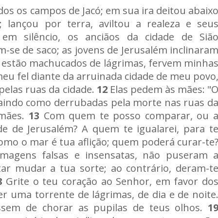
os os campos de Jacó; em sua ira deitou abaix
á; lançou por terra, aviltou a realeza e seu
m silêncio, os anciãos da cidade de Siã
m-se de saco; as jovens de Jerusalém inclinara
estão machucados de lágrimas, fervem minha
eu fel diante da arruinada cidade de meu povo
pelas ruas da cidade.
12
Elas pedem às mães: "
 caindo como derrubadas pela morte nas ruas d
 mães.
13
Com quem te posso comparar, ou 
e de Jerusalém? A quem te igualarei, para t
como o mar é tua aflição; quem poderá curar-te
imagens falsas e insensatas, não puseram 
tar mudar a tua sorte; ao contrário, deram-t
8
Grite o teu coração ao Senhor, em favor do
er uma torrente de lágrimas, de dia e de noite
ssem de chorar as pupilas de teus olhos.
1