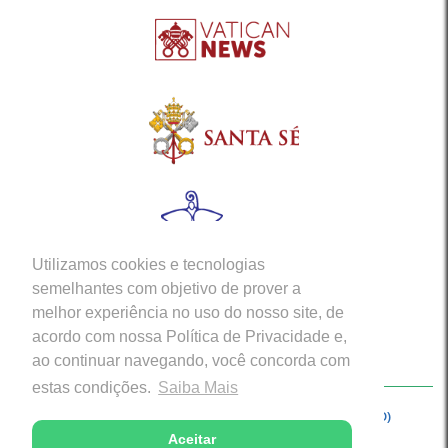
Utilizamos cookies e tecnologias
semelhantes com objetivo de prover a
melhor experiência no uso do nosso site, de
acordo com nossa Política de Privacidade e,
ao continuar navegando, você concorda com
estas condições.
Saiba Mais
Copyright © 2026 - Arquidiocese de Porto Velho (RO)
Aceitar
Desenvolvido com excelência por