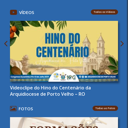
VÍDEOS
Todos os Vídeos
Videoclipe do Hino do Centenário da
Arquidiocese de Porto Velho – RO
FOTOS
Todas as Fotos