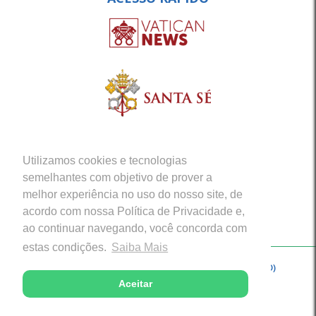
Utilizamos cookies e tecnologias
semelhantes com objetivo de prover a
melhor experiência no uso do nosso site, de
acordo com nossa Política de Privacidade e,
ao continuar navegando, você concorda com
estas condições.
Saiba Mais
Copyright © 2026 - Arquidiocese de Porto Velho (RO)
Aceitar
Desenvolvido com excelência por