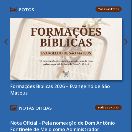
FOTOS
Todas as Fotos
Formações Bíblicas 2026 – Evangelho de São
Mateus
NOTAS OFICIAS
Todas as Notas
Nota Oficial – Pela nomeação de Dom Antônio
Fontinele de Melo como Administrador