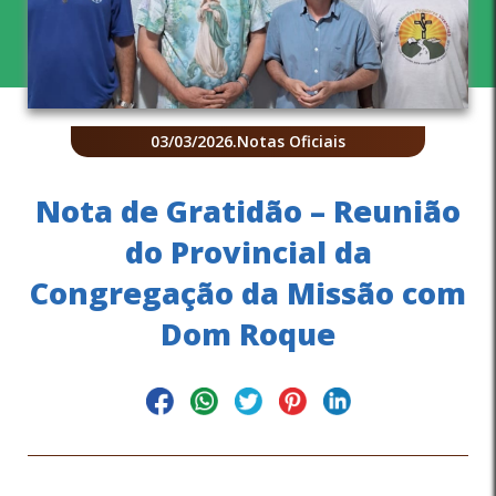
03/03/2026
.
Notas Oficiais
Nota de Gratidão – Reunião
do Provincial da
Congregação da Missão com
Dom Roque