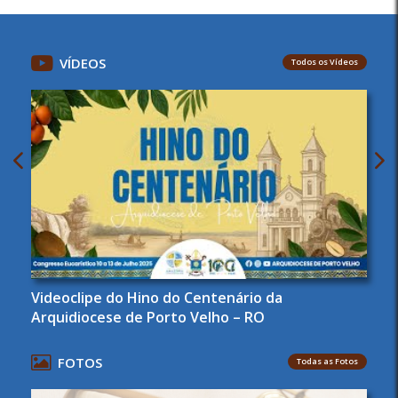
VÍDEOS
Todos os Vídeos
Videoclipe do Hino do Centenário da
Arquidiocese de Porto Velho – RO
FOTOS
Todas as Fotos