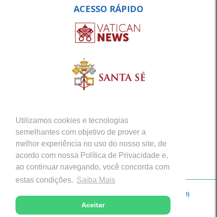
ACESSO RÁPIDO
Utilizamos cookies e tecnologias
semelhantes com objetivo de prover a
melhor experiência no uso do nosso site, de
acordo com nossa Política de Privacidade e,
ao continuar navegando, você concorda com
estas condições.
Saiba Mais
Copyright © 2026 - Arquidiocese de Porto Velho (RO)
Aceitar
Desenvolvido com excelência por