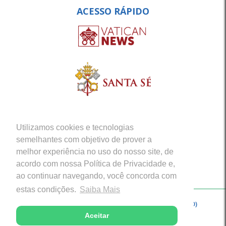
ACESSO RÁPIDO
Utilizamos cookies e tecnologias
semelhantes com objetivo de prover a
melhor experiência no uso do nosso site, de
acordo com nossa Política de Privacidade e,
ao continuar navegando, você concorda com
estas condições.
Saiba Mais
Copyright © 2026 - Arquidiocese de Porto Velho (RO)
Aceitar
Desenvolvido com excelência por