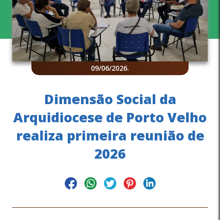
09/06/2026
.
Dimensão Social da
Arquidiocese de Porto Velho
realiza primeira reunião de
2026