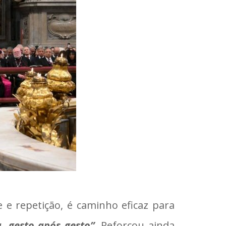
 e repetição, é caminho eficaz para
, gesto após gesto”
. Reforçou ainda