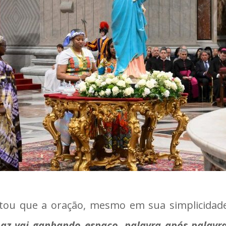
ltou que a oração, mesmo em sua simplicidade
az vai ganhando espaço, palavra após palavra