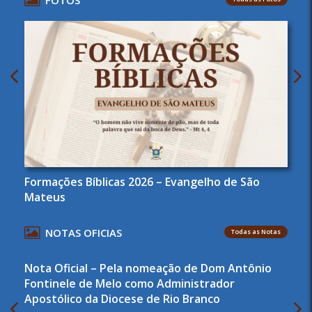
Formações Bíblicas 2026 – Evangelho de São
Mateus
NOTAS OFICIAS
Todas as Notas
Nota Oficial – Pela nomeação de Dom Antônio
Fontinele de Melo como Administrador
Apostólico da Diocese de Rio Branco