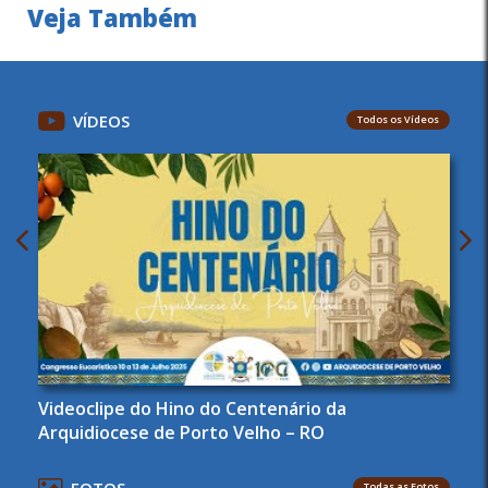
Veja Também
VÍDEOS
Todos os Vídeos
Videoclipe do Hino do Centenário da
Arquidiocese de Porto Velho – RO
FOTOS
Todas as Fotos