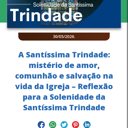
30/05/2026
.
A Santíssima Trindade:
mistério de amor,
comunhão e salvação na
vida da Igreja – Reflexão
para a Solenidade da
Santíssima Trindade