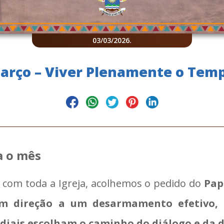
03/03/2026
.
arço – Viver Plenamente o Tem
a o mês
om toda a Igreja, acolhemos o pedido do
Pap
m direção a um desarmamento efetivo,
diais escolham o caminho do diálogo e da d