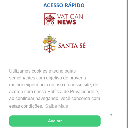
ACESSO RÁPIDO
Utilizamos cookies e tecnologias
semelhantes com objetivo de prover a
melhor experiência no uso do nosso site, de
acordo com nossa Política de Privacidade e,
ao continuar navegando, você concorda com
estas condições.
Saiba Mais
Copyright © 2026 - Arquidiocese de Porto Velho (RO)
Aceitar
Desenvolvido com excelência por