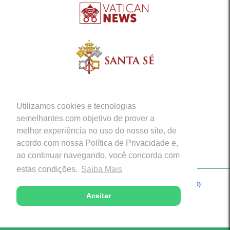
Utilizamos cookies e tecnologias
semelhantes com objetivo de prover a
melhor experiência no uso do nosso site, de
acordo com nossa Política de Privacidade e,
ao continuar navegando, você concorda com
estas condições.
Saiba Mais
Copyright © 2026 - Arquidiocese de Porto Velho (RO)
Aceitar
Desenvolvido com excelência por