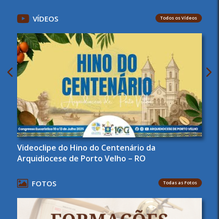
VÍDEOS
Todos os Vídeos
Videoclipe do Hino do Centenário da
Arquidiocese de Porto Velho – RO
FOTOS
Todas as Fotos