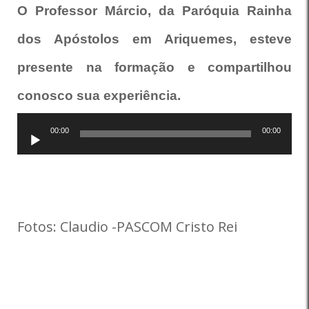
O Professor Márcio, da Paróquia Rainha
dos Apóstolos em Ariquemes, esteve
presente na formação e compartilhou
conosco sua experiência.
Tocador
00:00
00:00
de
áudio
Fotos: Claudio -PASCOM Cristo Rei