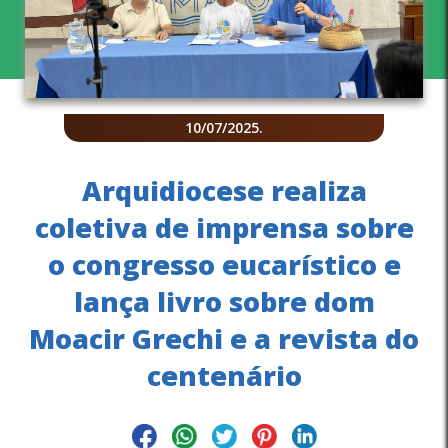
10/07/2025
.
Arquidiocese realiza
coletiva de imprensa sobre
o congresso eucarístico e
lança livro sobre dom
Moacir Grechi e a revista do
centenário