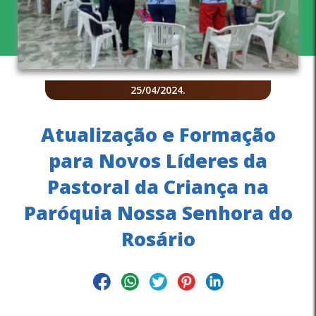
25/04/2024
.
Atualização e Formação
para Novos Líderes da
Pastoral da Criança na
Paróquia Nossa Senhora do
Rosário