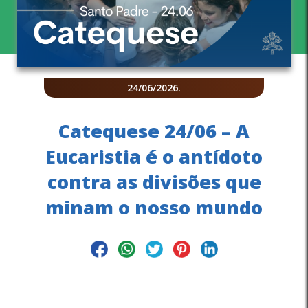
24/06/2026
.
Catequese 24/06 – A
Eucaristia é o antídoto
contra as divisões que
minam o nosso mundo