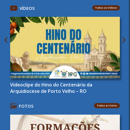
VÍDEOS
Todos os Vídeos
Videoclipe do Hino do Centenário da
Arquidiocese de Porto Velho – RO
FOTOS
Todas as Fotos