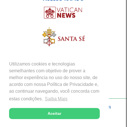
Utilizamos cookies e tecnologias
semelhantes com objetivo de prover a
melhor experiência no uso do nosso site, de
acordo com nossa Política de Privacidade e,
ao continuar navegando, você concorda com
estas condições.
Saiba Mais
Copyright © 2026 - Arquidiocese de Porto Velho (RO)
Aceitar
Desenvolvido com excelência por