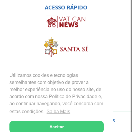
ACESSO RÁPIDO
Utilizamos cookies e tecnologias
semelhantes com objetivo de prover a
melhor experiência no uso do nosso site, de
acordo com nossa Política de Privacidade e,
ao continuar navegando, você concorda com
estas condições.
Saiba Mais
Copyright © 2026 - Arquidiocese de Porto Velho (RO)
Aceitar
Desenvolvido com excelência por