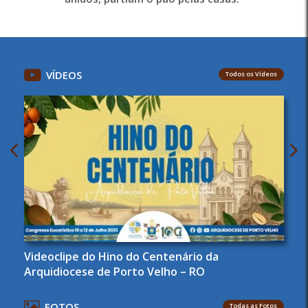
VÍDEOS
Todos os Vídeos
Videoclipe do Hino do Centenário da
Arquidiocese de Porto Velho – RO
FOTOS
Todas as Fotos