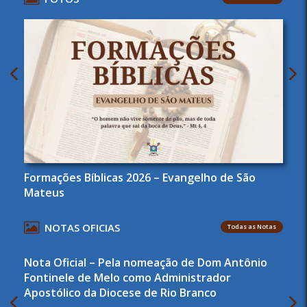
Formações Bíblicas 2026 – Evangelho de São
Mateus
NOTAS OFICIAS
Todas as Notas
Nota Oficial – Pela nomeação de Dom Antônio
Fontinele de Melo como Administrador
Apostólico da Diocese de Rio Branco