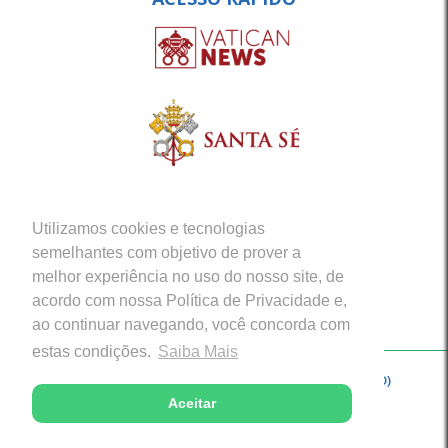
Utilizamos cookies e tecnologias
semelhantes com objetivo de prover a
melhor experiência no uso do nosso site, de
acordo com nossa Política de Privacidade e,
ao continuar navegando, você concorda com
estas condições.
Saiba Mais
Copyright © 2026 - Arquidiocese de Porto Velho (RO)
Aceitar
Desenvolvido com excelência por