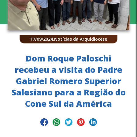
17/09/2024
.
Notícias da Arquidiocese
Dom Roque Paloschi
recebeu a visita do Padre
Gabriel Romero Superior
Salesiano para a Região do
Cone Sul da América