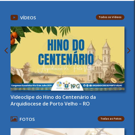
VÍDEOS
Todos os Vídeos
Videoclipe do Hino do Centenário da
Arquidiocese de Porto Velho – RO
FOTOS
Todas as Fotos