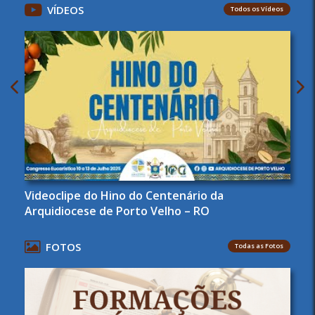
VÍDEOS
Todos os Vídeos
Videoclipe do Hino do Centenário da
Arquidiocese de Porto Velho – RO
FOTOS
Todas as Fotos