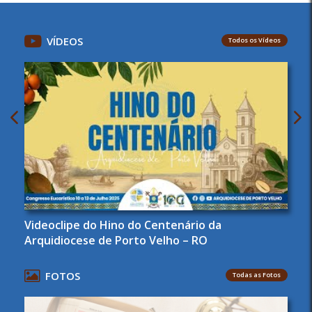
VÍDEOS
Todos os Vídeos
Videoclipe do Hino do Centenário da
Arquidiocese de Porto Velho – RO
FOTOS
Todas as Fotos