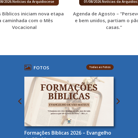
08/2026
.
Notícias da Arquidiocese
01/08/2026
.
Notícias da Arquidio
 Bíblicos iniciam nova etapa
Agenda de Agosto – “Persev
a caminhada com o Mês
e bem unidos, partiam o pã
Vocacional
casas.”
FOTOS
Todas as Fotos
Formações Bíblicas 2026 – Evangelho