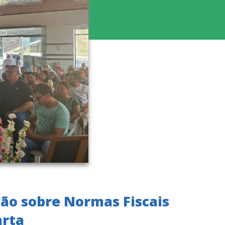
ão sobre Normas Fiscais
arta