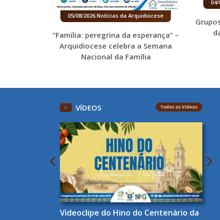
04/
05/08/2026
.
Notícias da Arquidiocese
Grupos
d
“Família: peregrina da esperança” –
Arquidiocese celebra a Semana
Nacional da Família
VÍDEOS
Todos os Vídeos
Videoclipe do Hino do Centenário da