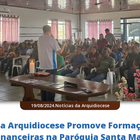
19/08/2024
.
Notícias da Arquidiocese
da Arquidiocese Promove Formaç
inanceiras na Paróquia Santa M