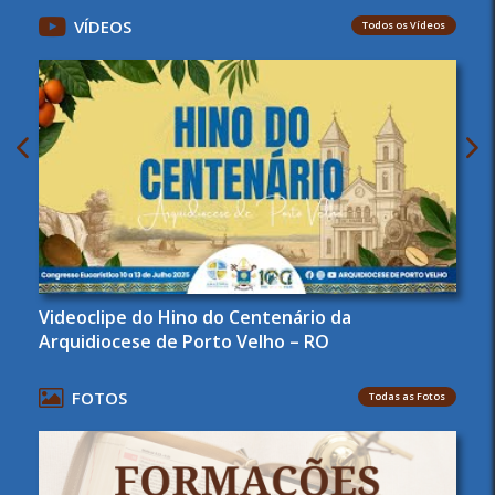
VÍDEOS
Todos os Vídeos
Videoclipe do Hino do Centenário da
Arquidiocese de Porto Velho – RO
FOTOS
Todas as Fotos