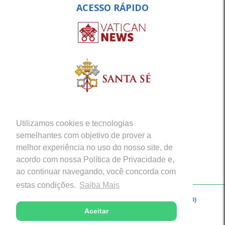
ACESSO RÁPIDO
Utilizamos cookies e tecnologias
semelhantes com objetivo de prover a
melhor experiência no uso do nosso site, de
acordo com nossa Política de Privacidade e,
ao continuar navegando, você concorda com
estas condições.
Saiba Mais
Copyright © 2026 - Arquidiocese de Porto Velho (RO)
Aceitar
Desenvolvido com excelência por