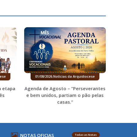
cese
01/08/2026
.
Notícias da Arquidiocese
a etapa
Agenda de Agosto – “Perseverantes
ês
e bem unidos, partiam o pão pelas
casas.”
NOTAS OFICIAS
Todas as Notas