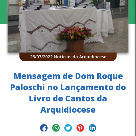
23/07/2022
.
Notícias da Arquidiocese
Mensagem de Dom Roque
Paloschi no Lançamento do
Livro de Cantos da
Arquidiocese